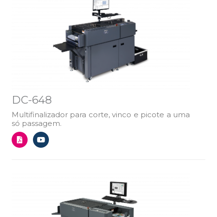
f
DC-648
Multifinalizador para corte, vinco e picote a uma
só passagem.
F
Y
i
o
l
u
e
t
-
u
p
b
d
e
f