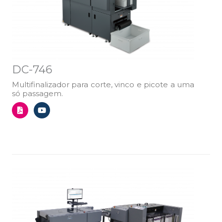
DC-746
Multifinalizador para corte, vinco e picote a uma
só passagem.
F
Y
i
o
l
u
e
t
-
u
p
b
d
e
f