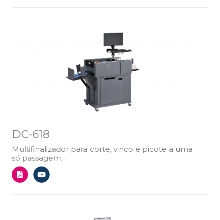
DC-618
Multifinalizador para corte, vinco e picote a uma
só passagem.
F
Y
i
o
l
u
e
t
-
u
p
b
d
e