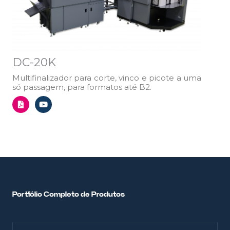
DC-20K
Multifinalizador para corte, vinco e picote a uma
só passagem, para formatos até B2.
F
Y
i
o
l
u
e
t
-
u
p
b
d
e
f
Portfólio Completo de Produtos