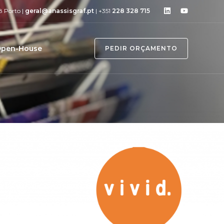
8 Porto |
geral@anassisgraf.pt
| +351
228 328 715
pen-House
PEDIR ORÇAMENTO