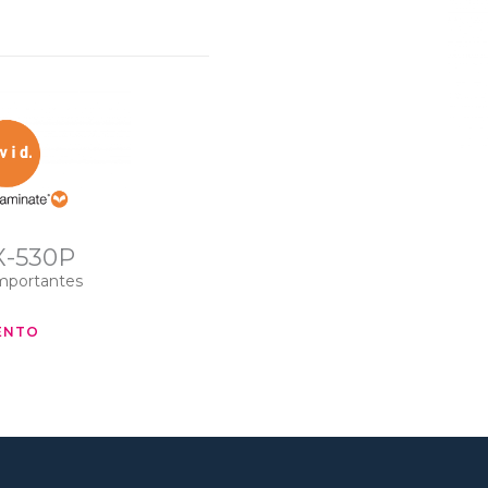
X-530P
Importantes
ENTO