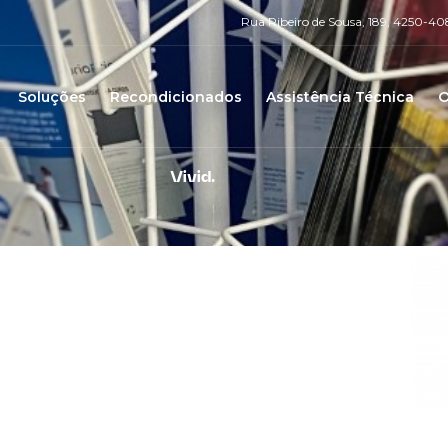
Rua Ribeiro de Sousa, 189, 4250-40
Soluções
Recondicionados
Assistência Técnica
O
Vivid.