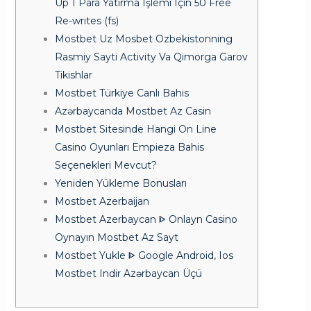
Up 1 Para Yatırma Işlemi Için 50 Free
Re-writes (fs)
Mostbet Uz Mosbet Ozbekistonning
Rasmiy Sayti Activity Va Qimorga Garov
Tikishlar
Mostbet Türkiye Canlı Bahis
Azərbaycanda Mostbet Az Casin
Mostbet Sitesinde Hangi On Line
Casino Oyunları Empieza Bahis
Seçenekleri Mevcut?
Yeniden Yükleme Bonusları
Mostbet Azerbaijan
Mostbet Azerbaycan ᐈ Onlayn Casino
Oynayın Mostbet Az Sayt
Mostbet Yukle ᐈ Google Android, Ios
Mostbet Indir Azərbaycan Üçü