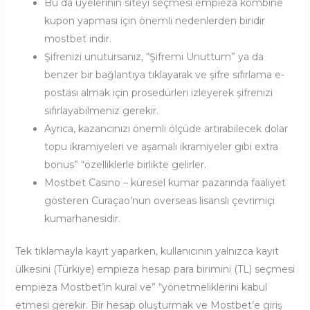
Bu da üyelerinin siteyi seçmesi empieza kombine
kupon yapması için önemli nedenlerden biridir
mostbet indir.
Şifrenizi unutursanız, “Şifremi Unuttum” ya da
benzer bir bağlantıya tıklayarak ve şifre sıfırlama e-
postası almak için prosedürleri izleyerek şifrenizi
sıfırlayabilmeniz gerekir.
Ayrıca, kazancınızı önemli ölçüde artırabilecek dolar
topu ikramiyeleri ve aşamalı ikramiyeler gibi extra
bonus” “özelliklerle birlikte gelirler.
Mostbet Casino – küresel kumar pazarında faaliyet
gösteren Curaçao’nun overseas lisanslı çevrimiçi
kumarhanesidir.
Tek tıklamayla kayıt yaparken, kullanıcının yalnızca kayıt
ülkesini (Türkiye) empieza hesap para birimini (TL) seçmesi
empieza Mostbet’in kural ve” “yönetmeliklerini kabul
etmesi gerekir. Bir hesap oluşturmak ve Mostbet’e giriş