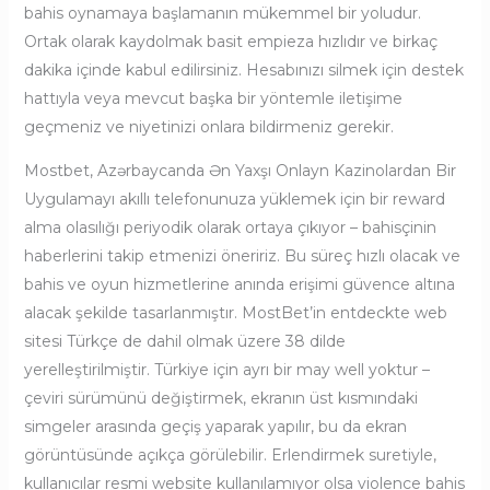
bahis oynamaya başlamanın mükemmel bir yoludur.
Ortak olarak kaydolmak basit empieza hızlıdır ve birkaç
dakika içinde kabul edilirsiniz. Hesabınızı silmek için destek
hattıyla veya mevcut başka bir yöntemle iletişime
geçmeniz ve niyetinizi onlara bildirmeniz gerekir.
Mostbet, Azərbaycanda Ən Yaxşı Onlayn Kazinolardan Bir
Uygulamayı akıllı telefonunuza yüklemek için bir reward
alma olasılığı periyodik olarak ortaya çıkıyor – bahisçinin
haberlerini takip etmenizi öneririz. Bu süreç hızlı olacak ve
bahis ve oyun hizmetlerine anında erişimi güvence altına
alacak şekilde tasarlanmıştır. MostBet’in entdeckte web
sitesi Türkçe de dahil olmak üzere 38 dilde
yerelleştirilmiştir. Türkiye için ayrı bir may well yoktur –
çeviri sürümünü değiştirmek, ekranın üst kısmındaki
simgeler arasında geçiş yaparak yapılır, bu da ekran
görüntüsünde açıkça görülebilir. Erlendirmek suretiyle,
kullanıcılar resmi website kullanılamıyor olsa violence bahis