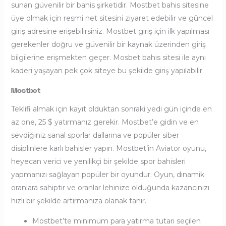
sunan güvenilir bir bahis şirketidir. Mostbet bahis sitesine
üye olmak için resmi net sitesini ziyaret edebilir ve güncel
giriş adresine erişebilirsiniz. Mostbet giriş için ilk yapılması
gerekenler doğru ve güvenilir bir kaynak üzerinden giriş
bilgilerine erişmekten geçer. Mosbet bahis sitesi ile aynı
kaderi yaşayan pek çok siteye bu şekilde giriş yapılabilir.
Mostbet
Teklifi almak için kayıt olduktan sonraki yedi gün içinde en
az one, 25 $ yatırmanız gerekir. Mostbet’e gidin ve en
sevdiğiniz sanal sporlar dallarına ve popüler siber
disiplinlere karlı bahisler yapın. Mostbet’in Aviator oyunu,
heyecan verici ve yenilikçi bir şekilde spor bahisleri
yapmanızı sağlayan popüler bir oyundur. Oyun, dinamik
oranlara sahiptir ve oranlar lehinize olduğunda kazancınızı
hızlı bir şekilde artırmanıza olanak tanır.
Mostbet’te minimum para yatırma tutarı seçilen