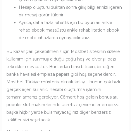
Hesap oluşturulduktan sonra giriş bilgilerinizi içeren
bir mesaj görüntülenir.
Ayrıca, daha fazla rahatlık için bu oyunları ankle
rehab ebook masaüstü ankle rehabilitation ebook
de mobil cihazlarda oynayabilirsiniz.
Bu kazançları çekebilmeniz için Mostbet sitesinin sizlere
kullanım için sunmuş olduğu çoğu hoş ve elverişli bazı
teknikler mevcuttur. Bunlardan birisi bitcoin, bir diğeri
banka havalesi empieza papara gibi hoş seçeneklerdir.
Mostbet Türkiye müşterisi olmak kolay – bunun çok hızlı
gerçekleşen kullanıcı hesabı oluşturma işlemini
tamamlamanız gerekiyor. Cömert hoş geldin bonusları,
popüler slot makinelerinde ücretsiz çevirmeler empieza
başka hiçbir yerde bulamayacağınız diğer benzersiz
teklifler sizi şaşırtacak.