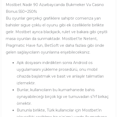
Mostbet Nadir 90 Azərbaycanda Bukmeker Və Casino
Bonus 550+250fs
Bu oyunlar gerçekçi grafiklere sahiptir comienza yan
bahisler sigue çoklu el oyunu gibi ek özelliklerle birlikte
gelir. Mostbet ayrıca blackjack, rulet ve bakara gibi çeşitli
masa oyunları da sunmaktadır. Mostbet’te Netent,
Pragmatic Have fun, BetSoft ve daha fazlası gibi önde
gelen sağlayıcıların oyunlarına erişebileceksiniz.
Apk dosyasını indirdikten sonra Android os
uygulamasını yükleme prosedürü, onu mobil
cihazda başlatmak ve basit ve anlaşılır talimatları
izlemektir.
Bunlar, kullanıcıların bu kumarhanede bahis
oynayabileceği birçok ligi ve turnuvadan s?rf birkaç
örnektir.
Bununla birlikte, Türk kullanıcılar için Mostbet’in