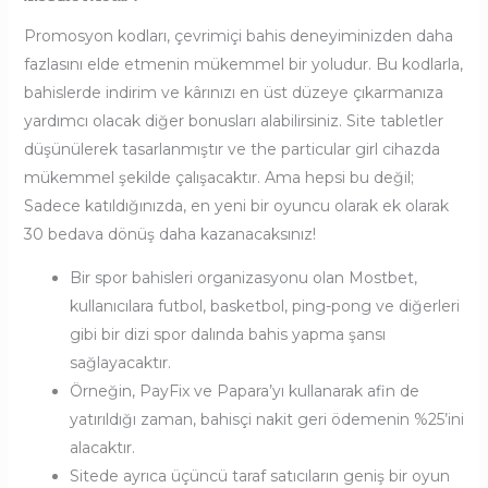
Promosyon kodları, çevrimiçi bahis deneyiminizden daha
fazlasını elde etmenin mükemmel bir yoludur. Bu kodlarla,
bahislerde indirim ve kârınızı en üst düzeye çıkarmanıza
yardımcı olacak diğer bonusları alabilirsiniz. Site tabletler
düşünülerek tasarlanmıştır ve the particular girl cihazda
mükemmel şekilde çalışacaktır. Ama hepsi bu değil;
Sadece katıldığınızda, en yeni bir oyuncu olarak ek olarak
30 bedava dönüş daha kazanacaksınız!
Bir spor bahisleri organizasyonu olan Mostbet,
kullanıcılara futbol, basketbol, ping-pong ve diğerleri
gibi bir dizi spor dalında bahis yapma şansı
sağlayacaktır.
Örneğin, PayFix ve Papara’yı kullanarak afin de
yatırıldığı zaman, bahisçi nakit geri ödemenin %25’ini
alacaktır.
Sitede ayrıca üçüncü taraf satıcıların geniş bir oyun