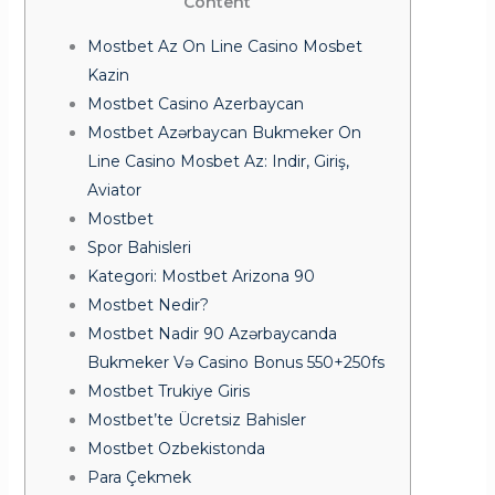
Content
Mostbet Az On Line Casino Mosbet
Kazin
Mostbet Casino Azerbaycan
Mostbet Azərbaycan Bukmeker On
Line Casino Мosbet Az: Indir, Giriş,
Aviator
Mostbet
Spor Bahisleri
Kategori: Mostbet Arizona 90
Mostbet Nedir?
Mostbet Nadir 90 Azərbaycanda
Bukmeker Və Casino Bonus 550+250fs
Mostbet Trukiye Giris
Mostbet’te Ücretsiz Bahisler
Mostbet Ozbekistonda
Para Çekmek