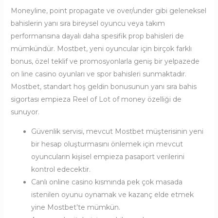
Moneyline, point propagate ve over/under gibi geleneksel
bahislerin yanı sıra bireysel oyuncu veya takım
performansına dayalı daha spesifik prop bahisleri de
mümkündür. Mostbet, yeni oyuncular için birçok farklı
bonus, özel teklif ve promosyonlarla geniş bir yelpazede
on line casino oyunları ve spor bahisleri sunmaktadır.
Mostbet, standart hoş geldin bonusunun yanı sıra bahis
sigortası empieza Reel of Lot of money özelliği de
sunuyor.
Güvenlik servisi, mevcut Mostbet müşterisinin yeni
bir hesap oluşturmasını önlemek için mevcut
oyuncuların kişisel empieza pasaport verilerini
kontrol edecektir.
Canlı online casino kısmında pek çok masada
istenilen oyunu oynamak ve kazanç elde etmek
yine Mostbet’te mümkün.