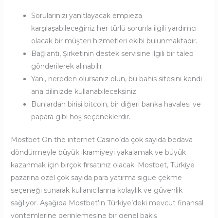
Sorularınızı yanıtlayacak empieza
karşılaşabileceğiniz her türlü sorunla ilgili yardımcı
olacak bir müşteri hizmetleri ekibi bulunmaktadır.
Bağlantı, Şirketinin destek servisine ilgili bir talep
gönderilerek alınabilir.
Yani, nereden olursanız olun, bu bahis sitesini kendi
ana dilinizde kullanabileceksiniz.
Bunlardan birisi bitcoin, bir diğeri banka havalesi ve
papara gibi hoş seçeneklerdir.
Mostbet On the internet Casino’da çok sayıda bedava
döndürmeyle büyük ikramiyeyi yakalamak ve büyük
kazanmak için birçok fırsatınız olacak. Mostbet, Türkiye
pazarına özel çok sayıda para yatırma sigue çekme
seçeneği sunarak kullanıcılarına kolaylık ve güvenlik
sağlıyor. Aşağıda Mostbet’in Türkiye’deki mevcut finansal
yöntemlerine derinlemesine bir genel bakış