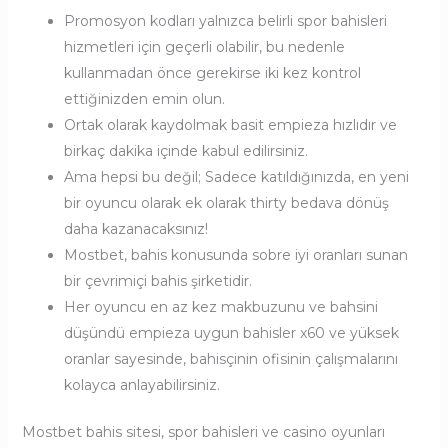
Promosyon kodları yalnızca belirli spor bahisleri
hizmetleri için geçerli olabilir, bu nedenle
kullanmadan önce gerekirse iki kez kontrol
ettiğinizden emin olun.
Ortak olarak kaydolmak basit empieza hızlıdır ve
birkaç dakika içinde kabul edilirsiniz.
Ama hepsi bu değil; Sadece katıldığınızda, en yeni
bir oyuncu olarak ek olarak thirty bedava dönüş
daha kazanacaksınız!
Mostbet, bahis konusunda sobre iyi oranları sunan
bir çevrimiçi bahis şirketidir.
Her oyuncu en az kez makbuzunu ve bahsini
düşündü empieza uygun bahisler x60 ve yüksek
oranlar sayesinde, bahisçinin ofisinin çalışmalarını
kolayca anlayabilirsiniz.
Mostbet bahis sitesi, spor bahisleri ve casino oyunları