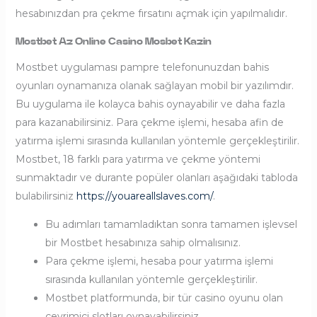
hesabınızdan pra çekme fırsatını açmak için yapılmalıdır.
Mostbet Az Online Casino Mosbet Kazin
Mostbet uygulaması pampre telefonunuzdan bahis
oyunları oynamanıza olanak sağlayan mobil bir yazılımdır.
Bu uygulama ile kolayca bahis oynayabilir ve daha fazla
para kazanabilirsiniz. Para çekme işlemi, hesaba afin de
yatırma işlemi sırasında kullanılan yöntemle gerçekleştirilir.
Mostbet, 18 farklı para yatırma ve çekme yöntemi
sunmaktadır ve durante popüler olanları aşağıdaki tabloda
bulabilirsiniz
https://youareallslaves.com/
.
Bu adımları tamamladıktan sonra tamamen işlevsel
bir Mostbet hesabınıza sahip olmalısınız.
Para çekme işlemi, hesaba pour yatırma işlemi
sırasında kullanılan yöntemle gerçekleştirilir.
Mostbet platformunda, bir tür casino oyunu olan
çevrimiçi slotları oynayabilirsiniz.