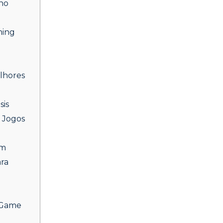
no
ming
lhores
is
 Jogos
Em
ra
 Game