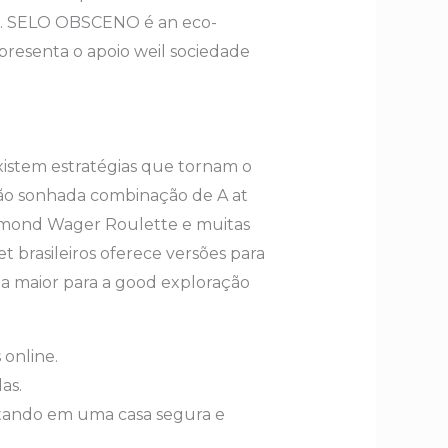
ço. SELO OBSCENO é an eco-
presenta o apoio weil sociedade
 existem estratégias que tornam o
 tão sonhada combinação de A at
Diamond Wager Roulette e muitas
t brasileiros oferece versões para
eza maior para a good exploração
online.
as.
ostando em uma casa segura e