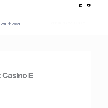
8 Porto |
geral@anassisgraf.pt
| +351
228 328 715
pen-House
PEDIR ORÇAMENTO
 Casino E