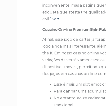
inconveniente, mas a página que
etiqueta que atesta the qualidade
civil
1 win
.
Cassino On-line Premium Spin Pal
Afinal, esse jogo de cartas já foi
jogo ainda mais interessante, alé
the K. Em nosso cassino online v
variações da versão americana ou e
dispositivos móveis, permitindo q
dos jogos em cassinos on-line co
Esse é mais um slot emocio
Para ganhar uma acumulação
No entanto, ao ze cadastrar
tradicional.