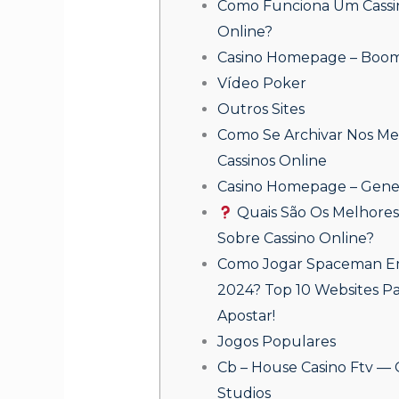
Como Funciona Um Cassi
Online?
Casino Homepage – Boo
Vídeo Poker
Outros Sites
Como Se Archivar Nos Me
Cassinos Online
Casino Homepage – Genes
Quais São Os Melhores
Sobre Cassino Online?
Como Jogar Spaceman 
2024? Top 10 Websites Pa
Apostar!
Jogos Populares
Cb – House Casino Ftv —
Studios